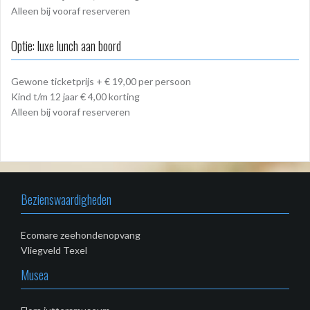
Alleen bij vooraf reserveren
Optie: luxe lunch aan boord
Gewone ticketprijs + € 19,00 per persoon
Kind t/m 12 jaar € 4,00 korting
Alleen bij vooraf reserveren
Bezienswaardigheden
Ecomare zeehondenopvang
Vliegveld Texel
Musea